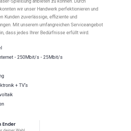
faser-Spleißung anbieten zu können. Durch
 konnten wir unser Handwerk perfektionieren und
en Kunden zuverlässige, effiziente und
ngen. Mit unserem umfangreichen Serviceangebot
n, dass jedes Ihrer Bedürfnisse erfüllt wird.
l
Internet - 250Mbit/s - 25Mbit/s
ng
ktronik + TV‘s
voltaik
en
 Ender
r deiner Wahl