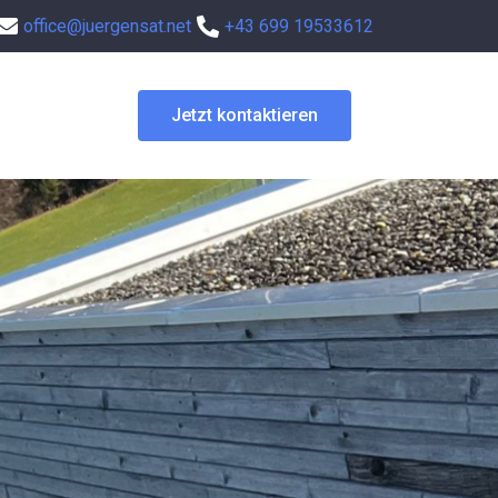
office@juergensat.net
+43 699 19533612
Jetzt kontaktieren