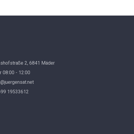
shofstraße 2, 6841 Mäder
 08:00 - 12:00
e@juergensat.net
699 19533612