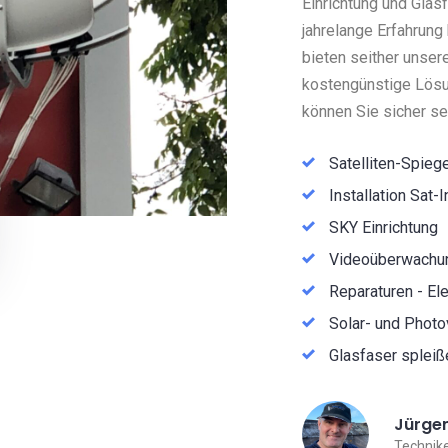
Einrichtung und Glas
jahrelange Erfahrung
bieten seither unser
kostengünstige Lösu
können Sie sicher sei
Satelliten-Spiege
Installation Sat-
SKY Einrichtung
Videoüberwachu
Reparaturen - Ele
Solar- und Photo
Glasfaser spleiß
Jürgen
Technike